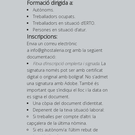
Formació dirigida a:
Autònoms.
Treballadors ocupats.
Treballadors en situació d’ERTO.
Persones en situació d’atur.
Inscripcions:
Envia un correu electrònic
a info@gihostaleria.org amb la següent
documentació:
Fitxa d’inscripció omplerta i signada
. La
signatura només pot ser amb certificat
digital o original amb bolígraf. No s’admet
una signatura amb Adobe. També és
important que s’indiqui el lloc i la data on
es signa el document.
Una còpia del document d’identitat.
Depenent de la teva situació laboral:
Si treballes per compte d’altri: la
capçalera de la última nòmina.
Si ets autònom/a: l’últim rebut de