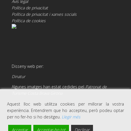
Avís legal
Política de privacitat
Política de privacitat i xarxes socials
Política de cookies
Disseny web per:
Dinatur
Algunes imatges han estat cedides pel
Patronat de
Turisme Costa Brava Girona
Aquest lloc web utilitza cookies per millorar la vostra
experiència. Entendrem que ho accepteu, però podeu optar
per no fer-ho si ho desitgeu.
Llegir més
Acceptar
Acceptar-ho tot
Declinar