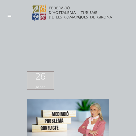
26
gener