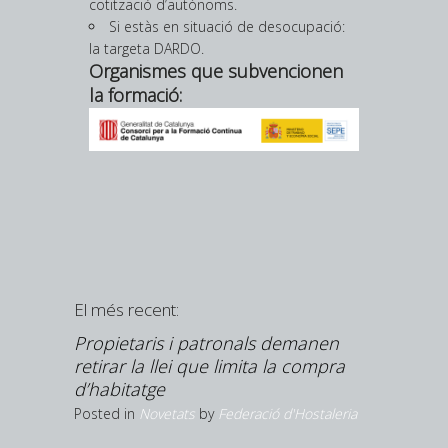
cotització d’autònoms.
Si estàs en situació de desocupació:
la targeta DARDO.
Organismes que subvencionen
la formació:
El més recent:
sos un
Propietaris i patronals demanen
La Camb
a tensión
retirar la llei que limita la compra
visita l
d’habitatge
Posted in
N
Hostaleria
Posted in
Novetats
by
Federació d'Hostaleria