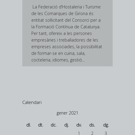
La Federació d’Hostaleria i Turisme
de les Comarques de Girona és
entitat sol·licitant del Consorci per a
la Formació Contínua de Catalunya.
Per tant, ofereix a les persones
empresàries i treballadores de les
empreses associades, la possibilitat
de formar-se en cuina, sala,
cocteleria, idiomes, gestió...
Calendari
gener 2021
dl.
dt.
dc.
dj.
dv.
ds.
dg.
1
2
3