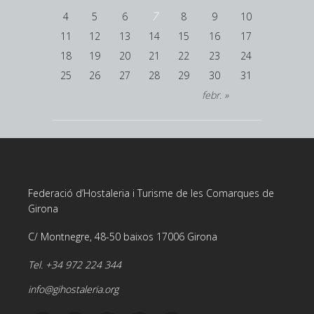
7
4
5
6
8
9
10
11
12
13
14
15
16
17
18
19
20
21
22
23
24
25
26
27
28
29
30
31
febr. »
Federació d’Hostaleria i Turisme de les Comarques de
Girona
C/ Montnegre, 48-50 baixos 17006 Girona
Tel. +34 972 224 344
info@gihostaleria.org