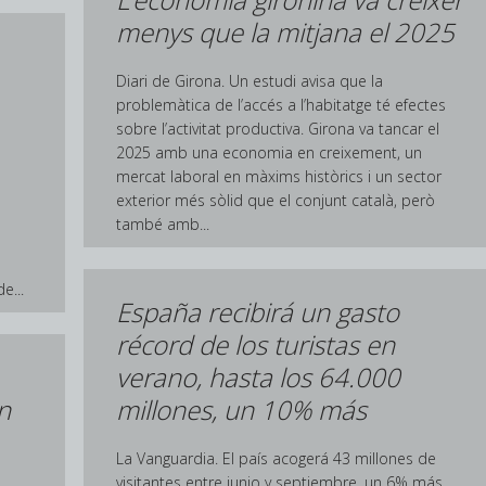
menys que la mitjana el 2025
Diari de Girona. Un estudi avisa que la
problemàtica de l’accés a l’habitatge té efectes
sobre l’activitat productiva. Girona va tancar el
2025 amb una economia en creixement, un
a
mercat laboral en màxims històrics i un sector
exterior més sòlid que el conjunt català, però
també amb...
e...
España recibirá un gasto
récord de los turistas en
verano, hasta los 64.000
n
millones, un 10% más
La Vanguardia. El país acogerá 43 millones de
visitantes entre junio y septiembre, un 6% más