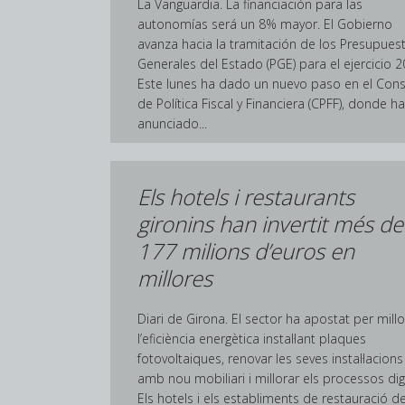
La Vanguardia. La financiación para las
autonomías será un 8% mayor. El Gobierno
avanza hacia la tramitación de los Presupues
Generales del Estado (PGE) para el ejercicio 2
Este lunes ha dado un nuevo paso en el Con
de Política Fiscal y Financiera (CPFF), donde ha
anunciado...
Els hotels i restaurants
gironins han invertit més de
177 milions d’euros en
millores
Diari de Girona. El sector ha apostat per millo
l’eficiència energètica instal·lant plaques
fotovoltaiques, renovar les seves instal·lacions
amb nou mobiliari i millorar els processos digi
Els hotels i els establiments de restauració de