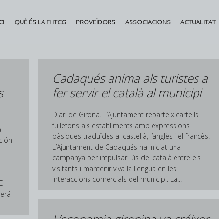
CI
QUÈ ÉS LA FHTCG
PROVEÏDORS
ASSOCIACIONS
ACTUALITAT
Cadaqués anima als turistes a
s
fer servir el català al municipi
Diari de Girona. L’Ajuntament reparteix cartells i
fulletons als establiments amb expressions
á
bàsiques traduïdes al castellà, l’anglès i el francès.
ción
L’Ajuntament de Cadaqués ha iniciat una
campanya per impulsar l’ús del català entre els
visitants i mantenir viva la llengua en les
interaccions comercials del municipi. La...
El
cerá
L’economia gironina va créixer