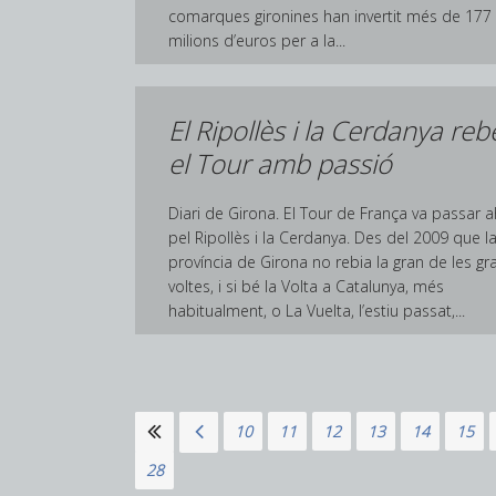
comarques gironines han invertit més de 177
milions d’euros per a la...
El Ripollès i la Cerdanya re
el Tour amb passió
Diari de Girona. El Tour de França va passar a
pel Ripollès i la Cerdanya. Des del 2009 que l
província de Girona no rebia la gran de les gr
voltes, i si bé la Volta a Catalunya, més
habitualment, o La Vuelta, l’estiu passat,...
8
9
10
11
12
13
14
15
28