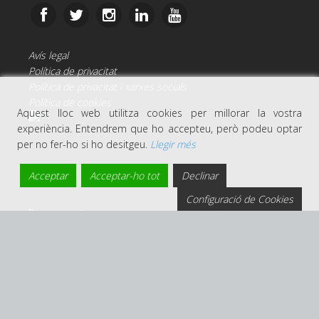
Avís legal
Política de privacitat
Política de privacitat i xarxes socials
Política de cookies
Aquest lloc web utilitza cookies per millorar la vostra
experiència. Entendrem que ho accepteu, però podeu optar
per no fer-ho si ho desitgeu.
Llegir més
Acceptar
Acceptar-ho tot
Declinar
Configuració de Cookies
Disseny web per:
Dinatur
Algunes imatges han estat cedides pel
Patronat de
Turisme Costa Brava Girona