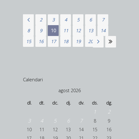
1
2
3
4
5
6
7
8
9
10
11
12
13
14
15
16
17
18
19
20
Calendari
agost 2026
dl.
dt.
dc.
dj.
dv.
ds.
dg.
1
2
3
4
5
6
7
8
9
10
11
12
13
14
15
16
17
18
19
20
21
22
23