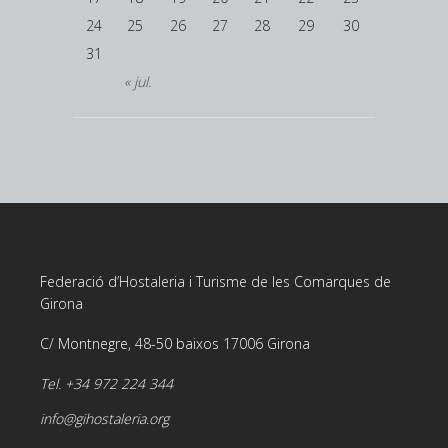
24
25
26
27
28
29
30
31
« jul.
Federació d’Hostaleria i Turisme de les Comarques de
Girona
C/ Montnegre, 48-50 baixos 17006 Girona
Tel. +34 972 224 344
info@gihostaleria.org