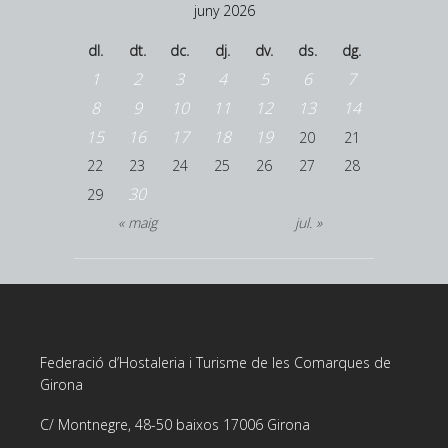
juny 2026
dl.
dt.
dc.
dj.
dv.
ds.
dg.
1
2
3
4
5
6
7
8
9
10
11
12
13
14
15
16
17
18
19
20
21
22
23
24
25
26
27
28
30
29
« maig
jul. »
Federació d’Hostaleria i Turisme de les Comarques de
Girona
C/ Montnegre, 48-50 baixos 17006 Girona