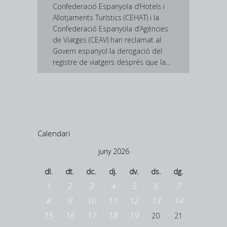
Confederació Espanyola d’Hotels i
Allotjaments Turístics (CEHAT) i la
Confederació Espanyola d’Agències
de Viatges (CEAV) han reclamat al
Govern espanyol la derogació del
registre de viatgers després que la...
Calendari
juny 2026
dl.
dt.
dc.
dj.
dv.
ds.
dg.
1
2
3
4
5
6
7
8
9
10
11
12
13
14
15
16
17
18
19
20
21