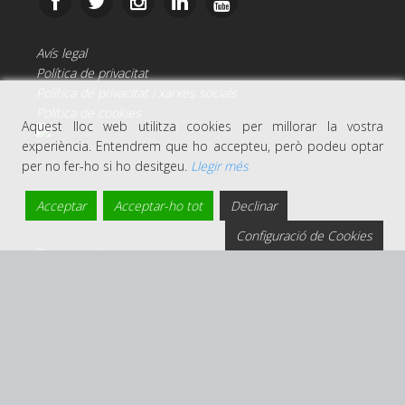
Avís legal
Política de privacitat
Política de privacitat i xarxes socials
Política de cookies
Aquest lloc web utilitza cookies per millorar la vostra
experiència. Entendrem que ho accepteu, però podeu optar
per no fer-ho si ho desitgeu.
Llegir més
Acceptar
Acceptar-ho tot
Declinar
Configuració de Cookies
Disseny web per:
Dinatur
Algunes imatges han estat cedides pel
Patronat de
Turisme Costa Brava Girona