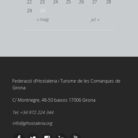
22
23
24
25
26
27
28
30
29
« maig
jul. »
Federació d’Hostaleria i Turisme de les Comarques de
Girona
C/ Montnegre, 48-50 baixos 17006 Girona
Tel. +34 972 224 344
info@gihostaleria.org