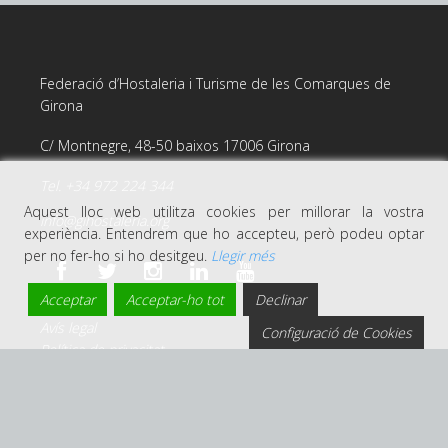
Federació d’Hostaleria i Turisme de les Comarques de
Girona
C/ Montnegre, 48-50 baixos 17006 Girona
Tel. +34 972 224 344
Aquest lloc web utilitza cookies per millorar la vostra
info@gihostaleria.org
experiència. Entendrem que ho accepteu, però podeu optar
per no fer-ho si ho desitgeu.
Llegir més
Acceptar
Acceptar-ho tot
Declinar
Avís legal
Configuració de Cookies
Política de privacitat
Política de privacitat i xarxes socials
Política de cookies