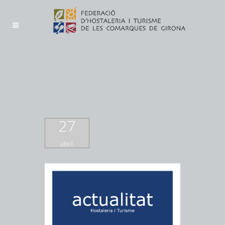
27
abril