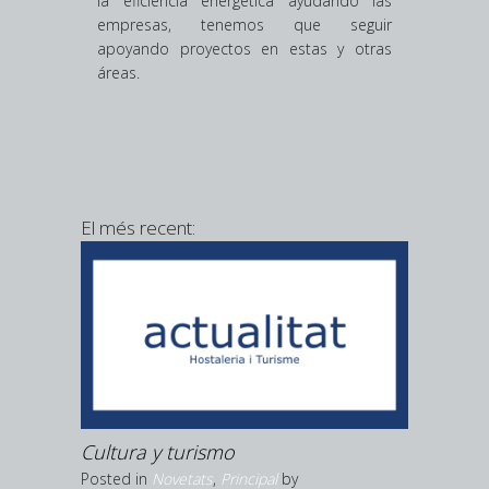
la eficiencia energética ayudando las
empresas, tenemos que seguir
apoyando proyectos en estas y otras
áreas.
El més recent:
es eleva
Setze mu
ial a
com a mín
Posted in
N
Hostaleria
Cultura y turismo
Posted in
Novetats
,
Principal
by