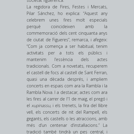
societat figuerenca.
La regidora de Fires, Festes i Mercats,
Pilar Sánchez, ho explica: “Aquest any
celebrem unes fires molt especials
perquè coincideixen amb la
commemoració dels cent cinquanta anys
de ciutat de Figueres”, remarca, i afegeix:
“Com ja comença a ser habitual, tenim
activitats per a tots els públics i
mantenim l’essència dels actes
tradicionals. Com a novetats, recuperem
el castell de focs al castell de Sant Ferran,
quasi una dècada després, i ampliem
concerts en espais com ara la Rambla i la
Rambla Nova. I a destacar, actes com ara
les fires al carrer de l’1 de maig, el pregó i
el
xupinassu
, i els trenets, la fira del llibre
vell, els concerts de nit del Rampell, els
gegants, els castells o les atraccions, amb
més d’un centenar d’instal·lacions.” La
tradició també tindrà un pes central, i