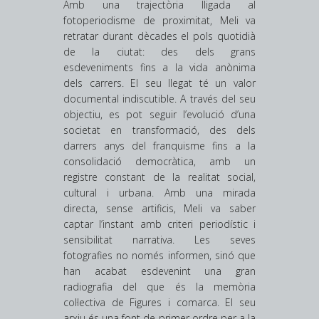
Amb una trajectòria lligada al
fotoperiodisme de proximitat, Meli va
retratar durant dècades el pols quotidià
de la ciutat: des dels grans
esdeveniments fins a la vida anònima
dels carrers. El seu llegat té un valor
documental indiscutible. A través del seu
objectiu, es pot seguir l’evolució d’una
societat en transformació, des dels
darrers anys del franquisme fins a la
consolidació democràtica, amb un
registre constant de la realitat social,
cultural i urbana. Amb una mirada
directa, sense artificis, Meli va saber
captar l’instant amb criteri periodístic i
sensibilitat narrativa. Les seves
fotografies no només informen, sinó que
han acabat esdevenint una gran
radiografia del que és la memòria
col·lectiva de Figures i comarca. El seu
arxiu és una font de primer ordre per a la