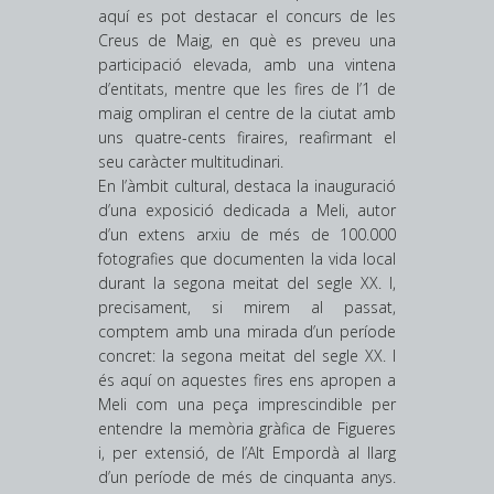
aquí es pot destacar el concurs de les
Creus de Maig, en què es preveu una
participació elevada, amb una vintena
d’entitats, mentre que les fires de l’1 de
maig ompliran el centre de la ciutat amb
uns quatre-cents firaires, reafirmant el
seu caràcter multitudinari.
En l’àmbit cultural, destaca la inauguració
d’una exposició dedicada a Meli, autor
d’un extens arxiu de més de 100.000
fotografies que documenten la vida local
durant la segona meitat del segle XX. I,
precisament, si mirem al passat,
comptem amb una mirada d’un període
concret: la segona meitat del segle XX. I
és aquí on aquestes fires ens apropen a
Meli com una peça imprescindible per
entendre la memòria gràfica de Figueres
i, per extensió, de l’Alt Empordà al llarg
d’un període de més de cinquanta anys.