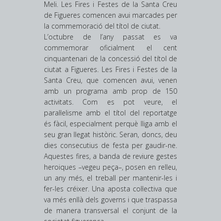
Meli. Les Fires i Festes de la Santa Creu
de Figueres comencen avui marcades per
la commemoració del títol de ciutat.
L’octubre de l’any passat es va
commemorar oficialment el cent
cinquantenari de la concessió del títol de
ciutat a Figueres. Les Fires i Festes de la
Santa Creu, que comencen avui, venen
amb un programa amb prop de 150
activitats. Com es pot veure, el
paral·lelisme amb el títol del reportatge
és fàcil, especialment perquè lliga amb el
seu gran llegat històric. Seran, doncs, deu
dies consecutius de festa per gaudir-ne.
Aquestes fires, a banda de reviure gestes
heroiques –vegeu peça–, posen en relleu,
un any més, el treball per mantenir-les i
fer-les créixer. Una aposta col·lectiva que
va més enllà dels governs i que traspassa
de manera transversal el conjunt de la