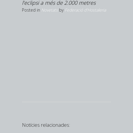
’estiu
l’eclipsi a més de 2.000 metres
Hostaleria
Posted in
Novetats
by
Federació d'Hostaleria
Girona ar
és la pr
creix la 
Posted in
N
Federació d
Notícies relacionades: