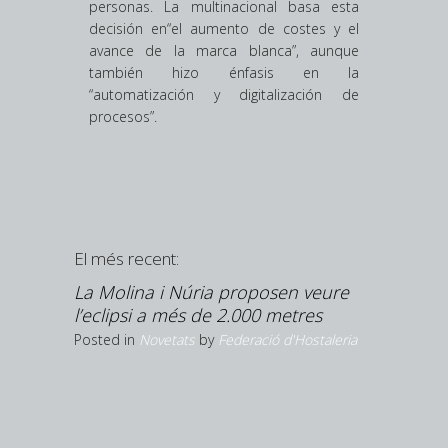
personas. La multinacional basa esta
decisión en“el aumento de costes y el
avance de la marca blanca”, aunque
también hizo énfasis en la
“automatización y digitalización de
procesos”.
El més recent:
upliquen
La Molina i Núria proposen veure
’estiu
l’eclipsi a més de 2.000 metres
Hostaleria
Posted in
Novetats
by
Federació d'Hostaleria