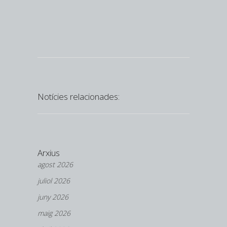
Federació d
Notícies relacionades:
Arxius
agost 2026
juliol 2026
juny 2026
maig 2026