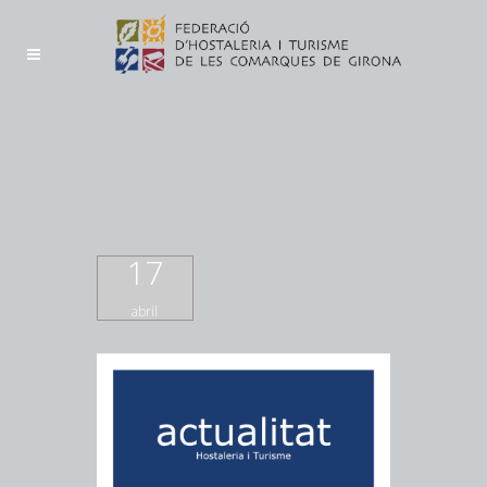
17
abril