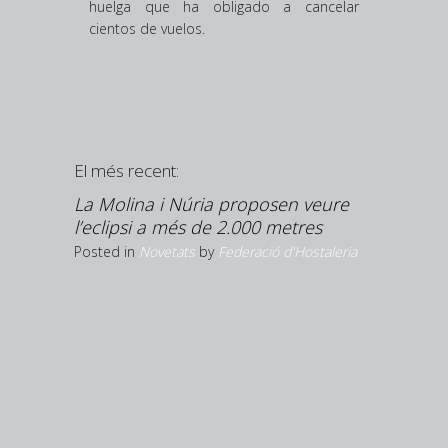
huelga que ha obligado a cancelar
cientos de vuelos.
El més recent:
upliquen
La Molina i Núria proposen veure
’estiu
l’eclipsi a més de 2.000 metres
Hostaleria
Posted in
Novetats
by
Federació d'Hostaleria
Girona ar
és la pr
creix la 
Posted in
N