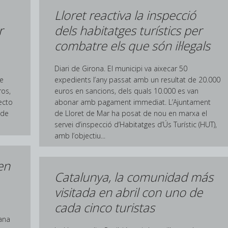
Lloret reactiva la inspecció
r
dels habitatges turístics per
combatre els que són il·legals
Diari de Girona. El municipi va aixecar 50
ue
expedients l’any passat amb un resultat de 20.000
ros,
euros en sancions, dels quals 10.000 es van
ecto
abonar amb pagament immediat. L’Ajuntament
 de
de Lloret de Mar ha posat de nou en marxa el
servei d’inspecció d’Habitatges d’Ús Turístic (HUT),
amb l’objectiu...
en
Catalunya, la comunidad más
visitada en abril con uno de
cada cinco turistas
mana