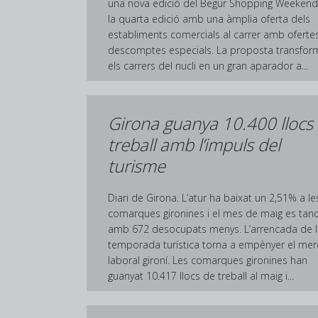
una nova edició del Begur Shopping Weekend
la quarta edició amb una àmplia oferta dels
establiments comercials al carrer amb ofertes
descomptes especials. La proposta transfor
els carrers del nucli en un gran aparador a...
Girona guanya 10.400 llocs
treball amb l’impuls del
turisme
Diari de Girona. L’atur ha baixat un 2,51% a le
comarques gironines i el mes de maig es tan
amb 672 desocupats menys. L’arrencada de l
temporada turística torna a empènyer el mer
laboral gironí. Les comarques gironines han
guanyat 10.417 llocs de treball al maig i...