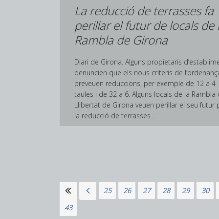
La reducció de terrasses fa
perillar el futur de locals de 
Rambla de Girona
Diari de Girona. Alguns propietaris d’establim
denuncien que els nous criteris de l’ordenanç
preveuen reduccions, per exemple de 12 a 4
taules i de 32 a 6. Alguns locals de la Rambla 
Llibertat de Girona veuen perillar el seu futur 
la reducció de terrasses...
23
24
25
26
27
28
29
30
43