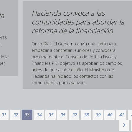
Hacienda convoca a las
la
comunidades para abordar la
reforma de la financiación
ents
a
Cinco Días. El Gobierno envía una carta para
empezar a concretar reuniones y convocará
de la
próximamente el Consejo de Política Fiscal y
per
Financiera P El objetivo es aprobar los cambios
antes de que acabe el año. El Ministerio de
Hacienda ha iniciado los contactos con las
comunidades para avanzar...
31
32
33
34
35
36
37
38
39
40
41