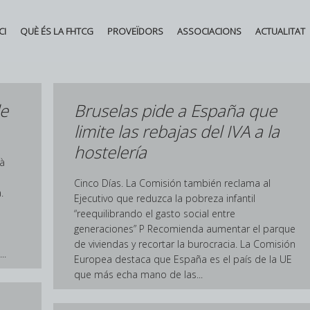
CI
QUÈ ÉS LA FHTCG
PROVEÏDORS
ASSOCIACIONS
ACTUALITAT
de
Bruselas pide a España que
limite las rebajas del IVA a la
hostelería
mà
Cinco Días. La Comisión también reclama al
.
Ejecutivo que reduzca la pobreza infantil
“reequilibrando el gasto social entre
generaciones” P Recomienda aumentar el parque
de viviendas y recortar la burocracia. La Comisión
..
Europea destaca que España es el país de la UE
que más echa mano de las...