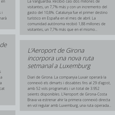
 en
La Vanguardia. Recibió casi dos millones de
visitantes, un 7,7% más y con un incremento del
 i
gasto del 10,8%. Catalunya fue el primer destino
marà
turístico en España en el mes de abril. La
comunidad autónoma recibió 1,88 millones de
visitantes, un 7,7% más que en el mismo...
 de
L’Aeroport de Girona
incorpora una nova ruta
setmanal a Luxemburg
s
ca
Diari de Girona. La companyia Luxair operarà la
a
connexió els dimarts i dissabtes fins al 29 d’agost,
cat
amb 52 vols programats i un total de 3.952
seients disponibles. L’Aeroport de Girona-Costa
Brava va estrenar ahir la primera connexió directa
en vol regular amb Luxemburg, una ruta operada...