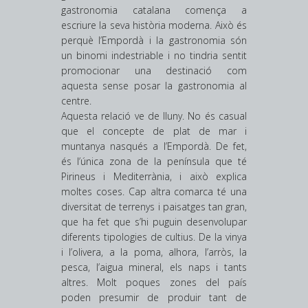
gastronomia catalana comença a
escriure la seva història moderna. Això és
perquè l’Empordà i la gastronomia són
un binomi indestriable i no tindria sentit
promocionar una destinació com
aquesta sense posar la gastronomia al
centre.
Aquesta relació ve de lluny. No és casual
que el concepte de plat de mar i
muntanya nasqués a l’Empordà. De fet,
és l’única zona de la península que té
Pirineus i Mediterrània, i això explica
moltes coses. Cap altra comarca té una
diversitat de terrenys i paisatges tan gran,
que ha fet que s’hi puguin desenvolupar
diferents tipologies de cultius. De la vinya
i l’olivera, a la poma, alhora, l’arròs, la
pesca, l’aigua mineral, els naps i tants
altres. Molt poques zones del país
poden presumir de produir tant de