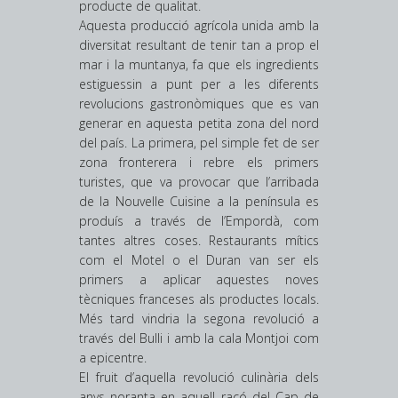
producte de qualitat.
Aquesta producció agrícola unida amb la
diversitat resultant de tenir tan a prop el
mar i la muntanya, fa que els ingredients
estiguessin a punt per a les diferents
revolucions gastronòmiques que es van
generar en aquesta petita zona del nord
del país. La primera, pel simple fet de ser
zona fronterera i rebre els primers
turistes, que va provocar que l’arribada
de la Nouvelle Cuisine a la península es
produís a través de l’Empordà, com
tantes altres coses. Restaurants mítics
com el Motel o el Duran van ser els
primers a aplicar aquestes noves
tècniques franceses als productes locals.
Més tard vindria la segona revolució a
través del Bulli i amb la cala Montjoi com
a epicentre.
El fruit d’aquella revolució culinària dels
anys noranta en aquell racó del Cap de