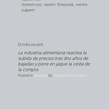
Animem-nos, tastem l’Empordà, mentre
puguem.
El més recent:
rà un
La industria alimentaria reactiva la
èctriques
subida de precios tras dos años de
bajadas y pone en jaque la cesta de
Hostaleria
la compra
Posted in
Novetats
by
Federació d'Hostaleria
Roses so
difondre 
Posted in
N