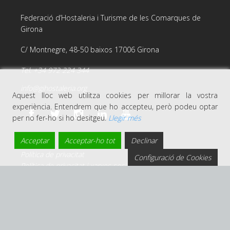
Federació d’Hostaleria i Turisme de les Comarques de
Girona
C/ Montnegre, 48-50 baixos 17006 Girona
Tel. +34 972 224 344
info@gihostaleria.org
Aquest lloc web utilitza cookies per millorar la vostra
experiència. Entendrem que ho accepteu, però podeu optar
per no fer-ho si ho desitgeu.
Llegir més
Acceptar
Acceptar-ho tot
Declinar
Avís legal
Política de privacitat
Configuració de Cookies
Política de privacitat i xarxes socials
Política de cookies