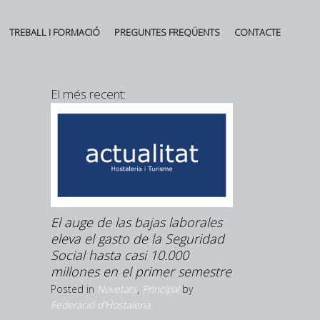
TREBALL I FORMACIÓ
PREGUNTES FREQÜENTS
CONTACTE
El més recent:
Booking aumen
un 8% de abril
la tensión geop
Posted in
Novetats
Federació d'Hostale
í
El auge de las bajas laborales
 però
eleva el gasto de la Seguridad
niors
Social hasta casi 10.000
millones en el primer semestre
by
Posted in
Novetats
,
Principal
by
Federació d'Hostaleria