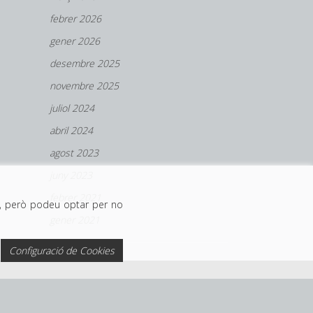
febrer 2026
gener 2026
desembre 2025
novembre 2025
juliol 2024
abril 2024
agost 2023
juny 2023
febrer 2021
eu, però podeu optar per no
gener 2021
Configuració de Cookies
Disseny web per: