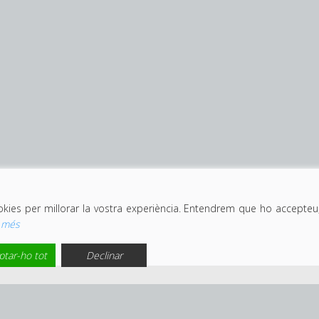
ookies per millorar la vostra experiència. Entendrem que ho accept
r més
ptar-ho tot
Declinar
Avís legal