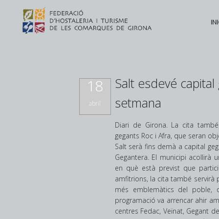
INI
Salt esdevé capita
18
setmana
abril
Diari de Girona. La cita tamb
gegants Roc i Afra, que seran obj
Salt serà fins demà a capital ge
Gegantera. El municipi acollirà u
en què està previst que partic
amfitrions, la cita també servirà
més emblemàtics del poble, q
programació va arrencar ahir am
centres Fedac, Veïnat, Gegant del