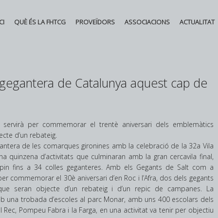
CI
QUÈ ÉS LA FHTCG
PROVEÏDORS
ASSOCIACIONS
ACTUALITAT
l gegantera de Catalunya aquest cap de
é servirà per commemorar el trentè aniversari dels emblemàtics
ecte d’un rebateig.
gantera de les comarques gironines amb la celebració de la 32a Vila
El mercat laboral giron
na quinzena d’activitats que culminaran amb la gran cercavila final,
continua creant feina
ipin fins a 34 colles geganteres. Amb els Gegants de Salt com a
cada cop hi ha més sè
 per commemorar el 30è aniversari d’en Roc i l’Afra, dos dels gegants
Posted in
Novetats
,
Principal
ue seran objecte d’un rebateig i d’un repic de campanes. La
Federació d'Hostaleria
b una trobada d’escoles al parc Monar, amb uns 400 escolars dels
 Rec, Pompeu Fabra i la Farga, en una activitat va tenir per objectiu