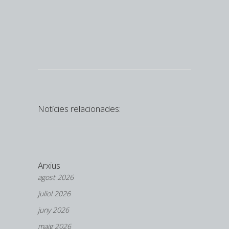
Posted in
N
Federació d
Notícies relacionades:
Arxius
agost 2026
juliol 2026
juny 2026
maig 2026