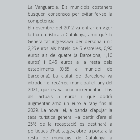
La Vanguardia. Els municipis costaners
busquen consensos per evitar fer-se la
competència
El novembre del 2012 va entrar en vigor
la taxa turística a Catalunya, amb què la
Generalitat ingressava per persona i nit
2,25 euros als hotels de 5 estrelles, 0,90
euros als de quatre (a Barcelona, 1,10
euros) i 0,45 euros a la resta dels
establiments (0,65 al municipi de
Barcelona). La ciutat de Barcelona va
introduir el recàrrec municipal el juny del
2021, que es va anar incrementant fins
als actuals 5 euros i que podrà
augmentar amb un euro a l’any fins al
2029. La nova llei, a banda d’apujar la
taxa turística general –a partir d’ara el
25% de la recaptació es destinarà a
polítiques d’habitatge–, obre la porta a la
resta de municipis de Catalunya a