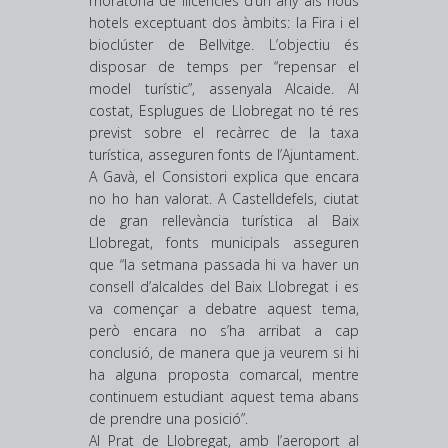
moratòria de llicències d’un any als nous
hotels exceptuant dos àmbits: la Fira i el
bioclúster de Bellvitge. L’objectiu és
disposar de temps per “repensar el
model turístic”, assenyala Alcaide. Al
costat, Esplugues de Llobregat no té res
previst sobre el recàrrec de la taxa
turística, asseguren fonts de l’Ajuntament.
A Gavà, el Consistori explica que encara
no ho han valorat. A Castelldefels, ciutat
de gran rellevància turística al Baix
Llobregat, fonts municipals asseguren
que “la setmana passada hi va haver un
consell d’alcaldes del Baix Llobregat i es
va començar a debatre aquest tema,
però encara no s’ha arribat a cap
conclusió, de manera que ja veurem si hi
ha alguna proposta comarcal, mentre
continuem estudiant aquest tema abans
de prendre una posició”.
Al Prat de Llobregat, amb l’aeroport al