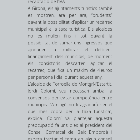
recaptació de l’IVA.
A Girona, els ajuntaments turístics també
es mostren, ara per ara, “prudents”
davant la possibilitat d’aplicar un recàrrec
municipal a la taxa turística. Els alcaldes
no es mullen fins i tot davant la
possibilitat de sumar uns ingressos que
ajudarien a millorar el deficient
finançament dels municipis, de moment
els consistoris descarten aplicar el
recàrrec, que fixa un màxim de 4 euros
per persona i dia, durant aquest any.
L’alcalde de Torroella de Montgrí-l’Estartit,
Jordi Colomí, veu necessari arribar a
consensos per evitar competència entre
municipis. “A ningú no li agradarà ser el
que més cobra per la taxa turística”,
explica. Colomí va plantejar aquesta
preocupació fa uns dies al president del
Consell Comarcal del Baix Empordà i
espera tractar el tema en algun consell