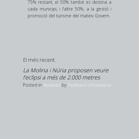
75% restant, el 50% també es destina a
cada municipi, i l’altre 50%, a la gestió i
promoció del turisme del mateix Govern.
El més recent:
upliquen
La Molina i Núria proposen veure
’estiu
l’eclipsi a més de 2.000 metres
Hostaleria
Posted in
Novetats
by
Federació d'Hostaleria
Girona ar
és la pr
creix la 