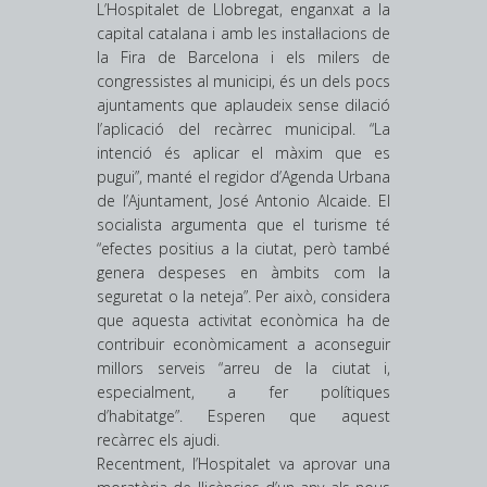
L’Hospitalet de Llobregat, enganxat a la
capital catalana i amb les instal·lacions de
la Fira de Barcelona i els milers de
congressistes al municipi, és un dels pocs
ajuntaments que aplaudeix sense dilació
l’aplicació del recàrrec municipal. “La
intenció és aplicar el màxim que es
pugui”, manté el regidor d’Agenda Urbana
de l’Ajuntament, José Antonio Alcaide. El
socialista argumenta que el turisme té
“efectes positius a la ciutat, però també
genera despeses en àmbits com la
seguretat o la neteja”. Per això, considera
que aquesta activitat econòmica ha de
contribuir econòmicament a aconseguir
millors serveis “arreu de la ciutat i,
especialment, a fer polítiques
d’habitatge”. Esperen que aquest
recàrrec els ajudi.
Recentment, l’Hospitalet va aprovar una