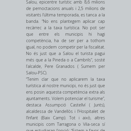
Salou, epicentre turístic amb 8,6 milions
de pernoctacions anuals i 2,5 milions de
visitants l’última temporada, es tanca a la
banda. “No ens plantegem aplicar cap
recàrrec a la taxa turística. No pot ser
que entre els municipis hi hagi
competència, ha de ser per a tothom
igual, no podem competir per la fiscalitat.
No és just que a Salou el turista pagui
més que a la Pineda o a Cambrils”, sosté
l’alcalde, Pere Granados ( Sumem per
Salou-PSC).
“Tenim clar que no aplicarem la taxa
turística al nostre municipi, no és just que
ens posin aquesta competència extra als
ajuntaments. Volem potenciar el turisme”,
destaca Assumpció Castellví ( Junts),
alcaldessa de Vandellòs i l’Hospitalet de
l’Infant (Baix Camp). Tot i això, altres
municipis com Tarragona o Vila-seca sí
que estudiaran l’opció: “Estem a favor de