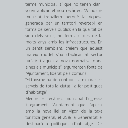
terme municipal, sí que ho tenen clar i
volen aplicar el nou recàrrec. “Al nostre
municipi treballem perquè la riquesa
generada per un territori reverteixi en
forma de serveis públics en la qualitat de
vida dels veïns, ho fem així des de fa
molts anys amb les infraestructures. En
un sentit semblant, creiem que aquest
mateix model s’ha d’aplicar al sector
turístic i aquesta nova normativa dona
eines als municipis”, argumenten fonts de
l’Ajuntament, liderat pels ­comuns.
“El turisme ha de contribuir a millorar els
serveis de tota la ciutat i a fer polítiques
d’habitatge”
Mentre el recàrrec municipal l’ingressa
íntegrament l’Ajuntament que l’aplica,
amb la nova llei en vigor, de la taxa
turística general, el 25% la Generalitat el
destinarà a polítiques d’habitatge. Del