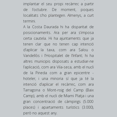
implantar el seu propi recàrrec a partir
de l’octubre. De moment, poques
localitats s’ho plantegen. Almenys, a curt
termini.
A la Costa Daurada hi ha disparitat de
posicionaments. Ara per ara s’imposa
certa cautela. Hi ha ajuntaments que ja
tenen clar que no tenen cap intenció
d’aplicar la taxa, com ara Salou o
Vandellòs i l’Hospitalet de l’Infant; hi ha
altres municipis disposats a estudiar-ne
l’aplicació, com ara Vila-seca, amb el nucli
de la ­Pineda com a gran epicentre ­
hoteler, i una minoria sí que ja té la
intenció d’aplicar el recàrrec, com ara
Tarragona o Mont-roig del Camp (Baix
Camp), amb el nucli de Miami Platja i una
gran concentració de càmpings (5.000
places) i apartaments turístics (3.000),
però no aquest any.