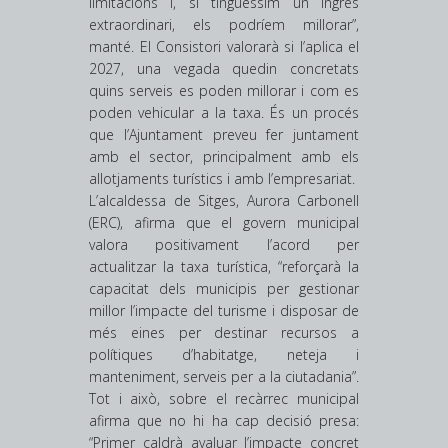
limitacions i, si tinguéssim un ingrés
extraordinari, els podríem millorar”,
manté. El Consistori valorarà si l’aplica el
2027, una vegada quedin concretats
quins serveis es poden millorar i com es
poden vehicular a la taxa. És un procés
que l’Ajuntament preveu fer juntament
amb el sector, principalment amb els
allotjaments turístics i amb l’empresariat.
L’alcaldessa de Sitges, Aurora Carbonell
(ERC), afirma que el govern municipal
valora positivament l’acord per
actualitzar la taxa turística, “reforçarà la
capacitat dels municipis per gestionar
millor l’impacte del turisme i disposar de
més eines per destinar recursos a
polítiques d’habitatge, neteja i
manteniment, serveis per a la ciutadania”.
Tot i això, sobre el recàrrec municipal
afirma que no hi ha cap decisió presa:
“Primer caldrà avaluar l’impacte concret