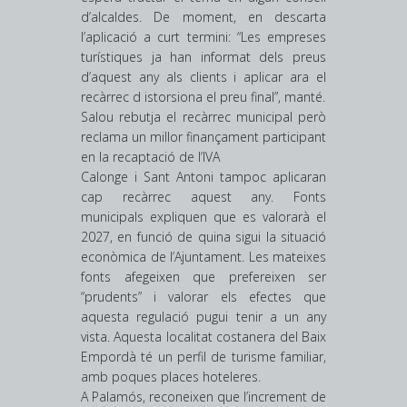
d’alcaldes. De moment, en descarta
l’aplicació a curt termini: “Les empreses
turístiques ja han informat dels preus
d’aquest any als clients i aplicar ara el
recàrrec d istorsiona el preu final”, manté.
Salou rebutja el recàrrec municipal però
reclama un millor finançament participant
en la recaptació de l’IVA
Calonge i Sant Antoni tampoc aplicaran
cap recàrrec aquest any. Fonts
municipals expliquen que es valorarà el
2027, en funció de quina sigui la situació
econòmica de l’Ajuntament. Les mateixes
fonts afegeixen que prefereixen ser
“prudents” i valorar els efectes que
aquesta regulació pugui tenir a un any
vista. Aquesta localitat costanera del Baix
Empordà té un perfil de turisme familiar,
amb poques places ­hoteleres.
A Palamós, reconeixen que l’increment de