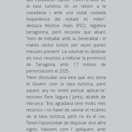
la taxa turística, és un retorn a la
ciutadania i amb una ciutat cuidada
l’experiència del visitant és millor”,
destaca Montse Adan (PSC), regidora
tarragonina, però reconeix que abans
“hem de treballar amb la Generalitat i el
mateix sector turístic per veure quines
mesures prenem”. La voluntat és destinar
els nous recursos a millorar la promoció
de Tarragona, amb 1,7 milions de
pernoctacions el 2025.
“Hem d’estudiar una eina que ens dona
el Govern com la taxa turística, però
aquest any no tenim pensat aplicar-la”,
reconeix Pere Segura ( Junts), alcalde de
Vila-seca. “Ens agradaria tenir molts més
recursos i no haver de valorar el recàrrec
de la taxa turística, però no és el cas.
Tenim l’oportunitat de disposar d’un altre
ingrés. Valorem com l’ apliquem, amb