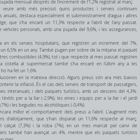
a pujada mensual després de l’increment de l’1,2% registrat al març.
t veure amb més precisió quins productes i serveis continuen
s anuals, destaca especialment el subministrament d’aigua i altres
tge, que s’ha encarit un 11,3% respecte a l’abril de l’any passat.
e vehicles personals, amb una pujada del 9,6%, i les assegurances,
en els serveis hospitalaris, que registren un increment del 7%,
t un 6,5% en un any. També pugen per sobre de la mitjana el paquet
i altres combustibles (4,9%), tot i que respecte al mes passat registren
 cistella al supermercat també s’ha encarit en l’últim any a les
ho ha fet un 1,6%.
lucionen en la mateixa direcció. Alguns preus són ara més baixos
ntenir la inflació. És el cas dels serveis de transport de passatgers,
s interanuals, i dels paquets turístics, amb un descens del 4,3%.
èxtils per a la llar (-2,9%), les eines i equips per a la llar i el jardí
0,7%) i les begudes no alcohòliques (-0,4%).
ncara millor el comportament dels preus a l’abril. L’augment més
eis d’allotjament, que s’han disparat un 11,6% respecte al març.
 calçat (7,3%) i la roba (7%), en un mes marcat pel canvi de
laris també han avançat un 4%, mentre que els paquets turístics
un mes.