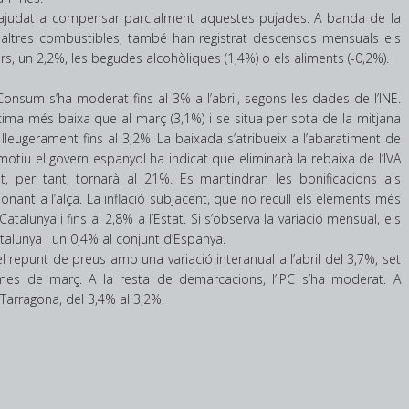
 ajudat a compensar parcialment aquestes pujades. A banda de la
s i altres combustibles, també han registrat descensos mensuals els
s, un 2,2%, les begudes alcohòliques (1,4%) o els aliments (-0,2%).
Consum s’ha moderat fins al 3% a l’abril, segons les dades de l’INE.
cima més baixa que al març (3,1%) i se situa per sota de la mitjana
leugerament fins al 3,2%. La baixada s’atribueix a l’abaratiment de
st motiu el govern espanyol ha indicat que eliminarà la rebaixa de l’IVA
st, per tant, tornarà al 21%. Es mantindran les bonificacions als
nant a l’alça. La inflació subjacent, que no recull els elements més
 Catalunya i fins al 2,8% a l’Estat. Si s’observa la variació mensual, els
alunya i un 0,4% al conjunt d’Espanya.
l repunt de preus amb una variació interanual a l’abril del 3,7%, set
es de març. A la resta de demarcacions, l’IPC s’ha moderat. A
Tarragona, del 3,4% al 3,2%.