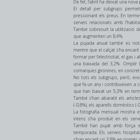
De fet, l’abril ha deixat una nov
El detall per subgrups perme
pressionant els preus. En terme
serveis relacionats amb l’habita
També sobresurt la utilització d
que augmenten un 8,4%.
La pujada anual també es nota 
mentre que el calçat s’ha encari
formar per l’electricitat, el gas 
una baixada del 3,2%. Omplir la
comarques gironines, en concret 
No tots els subgrups, però, evo
que fa un any i contribueixen a co
que han baixat un 5,3% en terme
També s’han abaratit els articles t
(-0,8%), els aparells domèstics (-
La fotografia mensual mostra e
intens s’ha produït en els serv
També han pujat amb força el
temporada. Els serveis hospita
s’han encarit un 3,8% en només 