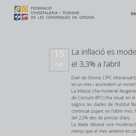
INI
La inflació es mode
15
el 3,3% a l’abril
maig
Diari de Girona. L’IPC interanua
en un mes i acumulem un incremen
La inflació s’ha moderat lleugera
El mercat laboral gironí
de Consum (IPC) s’ha situat en e
continua creant feina però
segons les dades de l’Institut Na
cada cop hi ha més sèniors
continuat pujant en l’últim mes.
Posted in
Novetats
,
Principal
by
del 2,2% des de principi d’any.
Federació d'Hostaleria
La dada dibuixa una moderació m
menys que el mes anterior en co