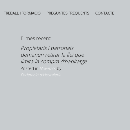
TREBALL I FORMACIÓ
PREGUNTES FREQÜENTS
CONTACTE
El més recent:
ingresos
Propietaris i patronals
La Cambra de
 pese a
demanen retirar la llei que
Girona visita 
limita la compra d’habitatge
de Múrcia
Posted in
Novetats
by
Posted in
Novetats
Federació d'Hostaleria
Federació d'Hostale