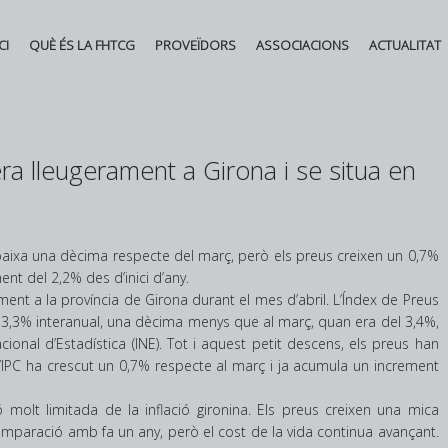
CI
QUÈ ÉS LA FHTCG
PROVEÏDORS
ASSOCIACIONS
ACTUALITAT
Booking aumenta sus 
ra lleugerament a Girona i se situa en
un 8% de abril a junio
la tensión geopolítica
Posted in
Novetats
by
l baixa una dècima respecte del març, però els preus creixen un 0,7%
Federació d'Hostaleria
t del 2,2% des d’inici d’any.
ment a la província de Girona durant el mes d’abril. L’Índex de Preus
El auge de las bajas laborales
l 3,3% interanual, una dècima menys que al març, quan era del 3,4%,
eleva el gasto de la Seguridad
cional d’Estadística (INE). Tot i aquest petit descens, els preus han
Social hasta casi 10.000
 l’IPC ha crescut un 0,7% respecte al març i ja acumula un increment
millones en el primer semestre
Posted in
Novetats
,
Principal
by
olt limitada de la inflació gironina. Els preus creixen una mica
Federació d'Hostaleria
mparació amb fa un any, però el cost de la vida continua avançant.