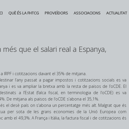
CI
QUÈ ÉS LA FHTCG
PROVEÏDORS
ASSOCIACIONS
ACTUALITAT
El auge de las bajas la
més que el salari real a Espanya,
eleva el gasto de la S
Social a 9.500 millones
primer semestre
a IRPF i cotitzacions davant el 35% de mitjana.
Posted in
Novetats
by
estinar l’any passat a pagar impostos i cotitzacions socials es va
Federació d'Hostaleria
nya i es va ampliar la bretxa amb la resta de països de l’oCDE. El
stinats a l’Estat (falca fiscal, en terminologia de l’oCDE) es va
,4%. De mitjana als països de l’oCDE s’abona el 35,1%.
, és el desè país on s’abona un percentatge més alt. Malgrat que és
situa per sota de les grans economies de la Unió Europea com
amb el 49,3%. A França i Itàlia, la factura fiscal i de cotitzacions és