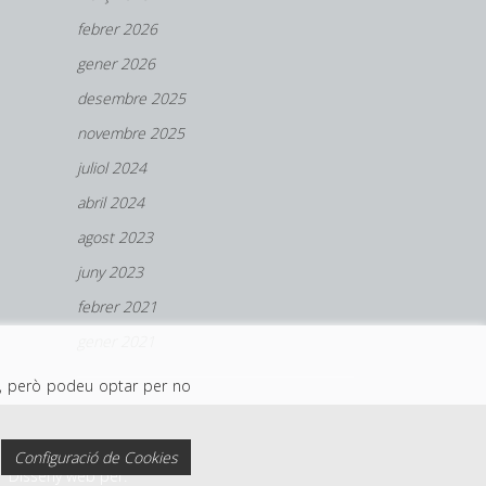
febrer 2026
gener 2026
desembre 2025
novembre 2025
juliol 2024
abril 2024
agost 2023
juny 2023
febrer 2021
gener 2021
eu, però podeu optar per no
Configuració de Cookies
Disseny web per: