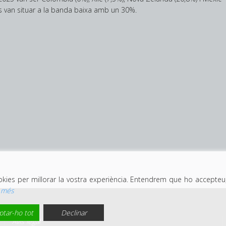
es van situar a la banda baixa amb un 30%.
ookies per millorar la vostra experiència. Entendrem que ho accept
r més
ptar-ho tot
Declinar
Avís legal