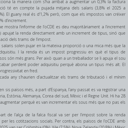
cciona la manera com s’ha arribat a augmentar un 0,3% la factura
tució té en compte la pujada mitjana dels salaris (3,8% el 2025 a
2,6%). El guany real és d’1,2% però, com que els impostos van créixer
3% d’increment.
ue mostra l’informe de l’oCDE es deu majoritàriament a l’increment
gi apujat la renda directament amb un increment de tipus, sinó que
ació dels trams de l’impost.
s salaris solen pujar en la mateixa proporció o una mica més que la
dquisitiu. I la renda és un impost progressiu en què el tipus de
essos són més grans. Per això quan a un treballador se li apuja el sou
cabar perdent poder adquisitiu perquè abona un tipus més alt. El
gressivitat en fred.
da any s’haurien d’actualitzar els trams de tributació i el mínim
n sis països més, a part d’Espanya, l’any passat es va registrar una
ia, Estònia, Alemanya, Corea del sud, Mèxic i el Regne Unit. Hi ha 28
an augmentar perquè es van incrementar els sous més que no pas els
rt de l’alça de la falca fiscal va ser per l’impost sobre la renda
r per les cotitzacions socials. Per contra, els països de l’oCDE amb
 2025 van ser Colòmbia (0%), Xile (7,5%), Nova Zelanda (20,8%) i Mèxic