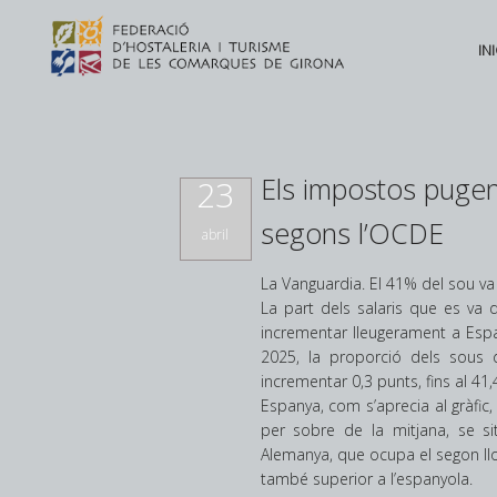
INI
Els impostos pugen 
23
segons l’OCDE
abril
La Vanguardia. El 41% del sou va 
La part dels salaris que es va d
incrementar lleugerament a Espa
2025, la proporció dels sous de
incrementar 0,3 punts, fins al 41
Espanya, com s’aprecia al gràfic
per sobre de la mitjana, se 
Alemanya, que ocupa el segon lloc 
també superior a l’espanyola.