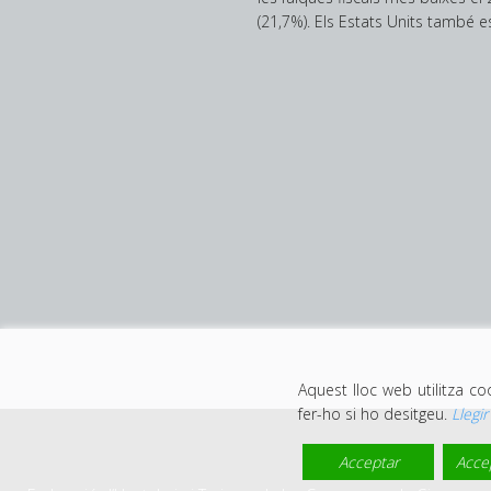
(21,7%). Els Estats Units també 
Aquest lloc web utilitza c
fer-ho si ho desitgeu.
Llegi
Acceptar
Acce