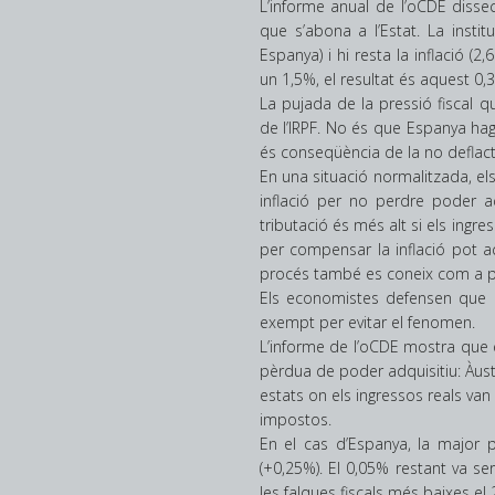
L’informe anual de l’oCDE disse
que s’abona a l’Estat. La insti
Espanya) i hi resta la inflació (
un 1,5%, el resultat és aquest 0,
La pujada de la pressió fiscal q
de l’IRPF. No és que Espanya ha
és conseqüència de la no deflact
En una situació normalitzada, el
inflació per no perdre poder a
tributació és més alt si els ingr
per compensar la inflació pot a
procés també es coneix com a pro
Els economistes defensen que ca
exempt per evitar el fenomen.
L’informe de l’oCDE mostra que e
pèrdua de poder adquisitiu: Àustr
estats on els ingressos reals v
impostos.
En el cas d’Espanya, la major pa
(+0,25%). El 0,05% restant va se
les falques fiscals més baixes el