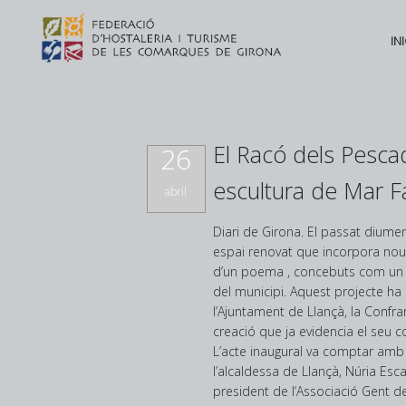
INI
El Racó dels Pesca
26
escultura de Mar F
abril
Diari de Girona. El passat diume
espai renovat que incorpora nou 
d’un poema , concebuts com un c
El mercat laboral gironí
del municipi. Aquest projecte ha e
continua creant feina però
l’Ajuntament de Llançà, la Confra
cada cop hi ha més sèniors
creació que ja evidencia el seu c
Posted in
Novetats
,
Principal
by
L’acte inaugural va comptar amb
Federació d'Hostaleria
l’alcaldessa de Llançà, Núria Esca
president de l’Associació Gent del