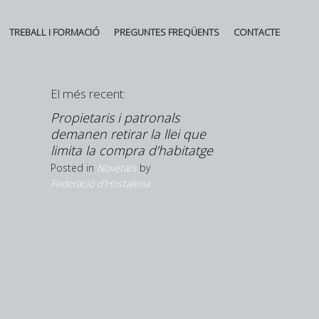
TREBALL I FORMACIÓ
PREGUNTES FREQÜENTS
CONTACTE
El més recent:
ingresos
Propietaris i patronals
La Cambra de
 pese a
demanen retirar la llei que
Girona visita 
limita la compra d’habitatge
de Múrcia
Posted in
Novetats
by
Posted in
Novetats
Federació d'Hostaleria
Federació d'Hostale