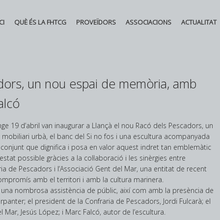
CI
QUÈ ÉS LA FHTCG
PROVEÏDORS
ASSOCIACIONS
ACTUALITAT
Booking aumenta sus 
dors, un nou espai de memòria, amb
un 8% de abril a junio
alcó
la tensión geopolítica
Posted in
Novetats
by
nge 19 d’abril van inaugurar a Llançà el nou Racó dels Pescadors, un
Federació d'Hostaleria
mobiliari urbà, el banc del Si no fos i una escultura acompanyada
onjunt que dignifica i posa en valor aquest indret tan emblemàtic
El auge de las bajas laborales
stat possible gràcies a la col·laboració i les sinèrgies entre
eleva el gasto de la Seguridad
ria de Pescadors i l’Associació Gent del Mar, una entitat de recent
Social hasta casi 10.000
ompromís amb el territori i amb la cultura marinera.
millones en el primer semestre
 una nombrosa assistència de públic, així com amb la presència de
Posted in
Novetats
,
Principal
by
rpanter; el president de la Confraria de Pescadors, Jordi Fulcarà; el
Federació d'Hostaleria
 Mar, Jesús López; i Marc Falcó, autor de l’escultura.