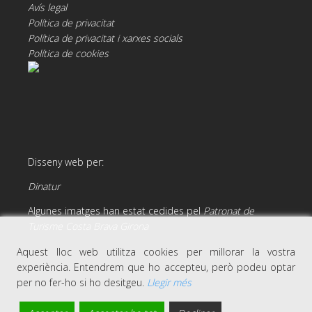
Avís legal
Política de privacitat
Política de privacitat i xarxes socials
Política de cookies
Disseny web per:
Dinatur
Algunes imatges han estat cedides pel
Patronat de
Turisme Costa Brava Girona
Aquest lloc web utilitza cookies per millorar la vostra
experiència. Entendrem que ho accepteu, però podeu optar
per no fer-ho si ho desitgeu.
Llegir més