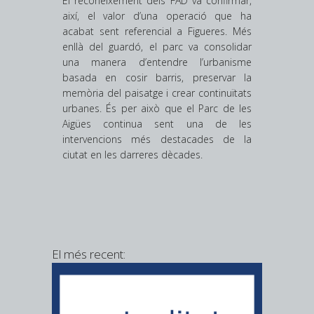
El reconeixement dels FAD va confirmar,
així, el valor d’una operació que ha
acabat sent referencial a Figueres. Més
enllà del guardó, el parc va consolidar
una manera d’entendre l’urbanisme
basada en cosir barris, preservar la
memòria del paisatge i crear continuïtats
urbanes. És per això que el Parc de les
Aigües continua sent una de les
intervencions més destacades de la
ciutat en les darreres dècades.
El més recent:
Municipi
consumei
l’aigua de