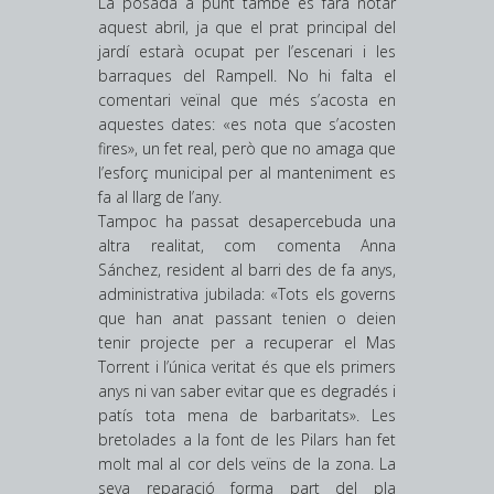
La posada a punt també es farà notar
aquest abril, ja que el prat principal del
jardí estarà ocupat per l’escenari i les
barraques del Rampell. No hi falta el
comentari veïnal que més s’acosta en
aquestes dates: «es nota que s’acosten
fires», un fet real, però que no amaga que
l’esforç municipal per al manteniment es
fa al llarg de l’any.
Tampoc ha passat desapercebuda una
altra realitat, com comenta Anna
Sánchez, resident al barri des de fa anys,
administrativa jubilada: «Tots els governs
que han anat passant tenien o deien
tenir projecte per a recuperar el Mas
Torrent i l’única veritat és que els primers
anys ni van saber evitar que es degradés i
patís tota mena de barbaritats». Les
bretolades a la font de les Pilars han fet
molt mal al cor dels veïns de la zona. La
seva reparació forma part del pla