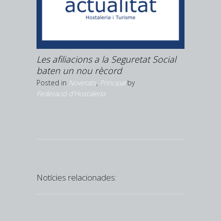
Posted in
N
per
Les afiliacions a la Seguretat Social
tica
baten un nou rècord
Posted in
Novetats
,
Principal
by
Federació d'Hostaleria
Notícies relacionades: