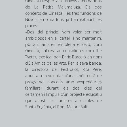
Ginestà i l’espectacle Núvols amb nadons
de La Petita Malumaluga. Els dos
concerts de Ginestà i les tres funcions de
Núvols amb nadons ja han exhaurit les
places.
«Des del principi vam voler ser molt
ambiciosos en el cartell, i ho mantenim,
portant artistes en plena eclosió, com
Ginestà, i altres tan consolidats com The
Tyets», explica Joan Enric Barceló en nom
d’Els Amics de les Arts. Per la seva banda,
la directora del Festivalot, Rita Peré,
apunta a la voluntat d’anar més enllà de
programar concerts amb «experiències
familiars» durant els dos dies del
certamen i l’impuls d’un projecte educatiu
que acosta els artistes a escoles de
Santa Eugènia, el Pont Major i Salt.