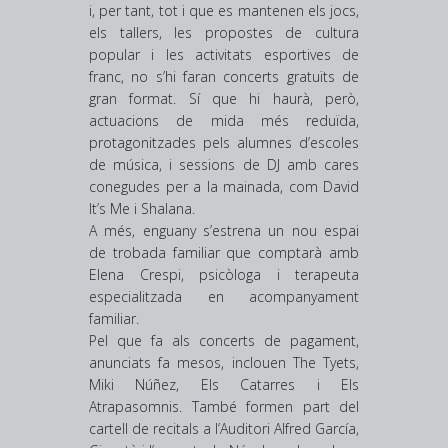
i, per tant, tot i que es mantenen els jocs,
els tallers, les propostes de cultura
popular i les activitats esportives de
franc, no s’hi faran concerts gratuïts de
gran format. Sí que hi haurà, però,
actuacions de mida més reduïda,
protagonitzades pels alumnes d’escoles
de música, i sessions de DJ amb cares
conegudes per a la mainada, com David
It’s Me i Shalana.
A més, enguany s’estrena un nou espai
de trobada familiar que comptarà amb
Elena Crespi, psicòloga i terapeuta
especialitzada en acompanyament
familiar.
Pel que fa als concerts de pagament,
anunciats fa mesos, inclouen The Tyets,
Miki Núñez, Els Catarres i Els
Atrapasomnis. També formen part del
cartell de recitals a l’Auditori Alfred García,