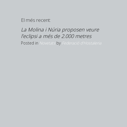
El més recent:
upliquen
La Molina i Núria proposen veure
’estiu
l’eclipsi a més de 2.000 metres
Hostaleria
Posted in
Novetats
by
Federació d'Hostaleria
Girona ar
és la pr
creix la 
Posted in
N
Federació d