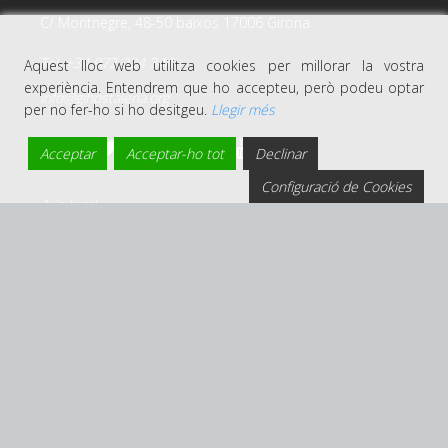
C/ Montnegre, 48-50 baixos 17006 Girona
Tel. +34 972 224 344
Aquest lloc web utilitza cookies per millorar la vostra
experiència. Entendrem que ho accepteu, però podeu optar
info@gihostaleria.org
per no fer-ho si ho desitgeu.
Llegir més
Acceptar
Acceptar-ho tot
Declinar
Configuració de Cookies
Avís legal
Política de privacitat
Política de privacitat i xarxes socials
Política de cookies
Disseny web per: