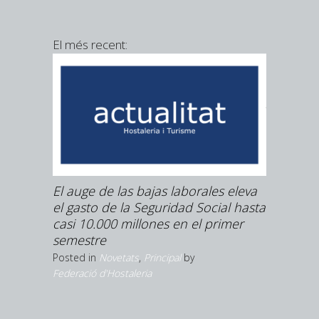
El més recent:
Booking 
8% de abr
geopolíti
Posted in
N
ntinua
El auge de las bajas laborales eleva
 hi ha
el gasto de la Seguridad Social hasta
casi 10.000 millones en el primer
semestre
Posted in
Novetats
,
Principal
by
Federació d'Hostaleria