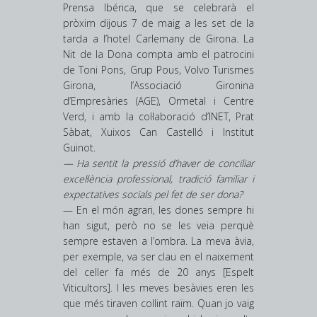
Prensa Ibérica, que se celebrarà el
pròxim dijous 7 de maig a les set de la
tarda a l’hotel Carlemany de Girona. La
Nit de la Dona compta amb el patrocini
de Toni Pons, Grup Pous, Volvo Turismes
Girona, l’Associació Gironina
d’Empresàries (AGE), Ormetal i Centre
Verd, i amb la col·laboració d’INET, Prat
Sàbat, Xuixos Can Castelló i Institut
Guinot.
— Ha sentit la pressió d’haver de conciliar
excel·lència professional, tradició familiar i
expectatives socials pel fet de ser dona?
— En el món agrari, les dones sempre hi
han sigut, però no se les veia perquè
sempre estaven a l’ombra. La meva àvia,
per exemple, va ser clau en el naixement
del celler fa més de 20 anys [Espelt
Viticultors]. I les meves besàvies eren les
que més tiraven collint raïm. Quan jo vaig