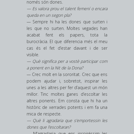
només són dones.
— Es valora prou el talent femení o encara
queda en un segon pla?
— Sempre hi ha les dones que surten i
les que no surten. Moltes vegades han
acabat fent els papers, tota la
burocràcia. El que diferencia més el meu
cas és el fet d’estar davant i de ser
visible.
— Què significa per a vostè participar com
a ponent en la Nit de la Dona?
— Crec molt en la sororitat. Crec que ens
podem ajudar i, sobretot, inspirar les
unes a les altres per fer d’aquest un món
millor. Tinc moltes ganes d’escoltar les
altres ponents. Em consta que hi ha un
històric de xerrades potents i em fa una
mica de respecte.
— Què li agradaria que s’emportessin les
dones que l’escoltaran?
— M’agradaria que ens inspiréssim les