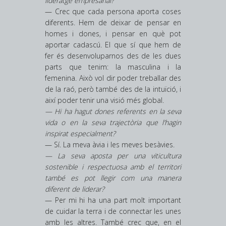
lideratge empresarial?
— Crec que cada persona aporta coses
diferents. Hem de deixar de pensar en
homes i dones, i pensar en què pot
aportar cadascú. El que sí que hem de
fer és desenvoluparnos des de les dues
parts que tenim: la masculina i la
femenina. Això vol dir poder treballar des
de la raó, però també des de la intuïció, i
així poder tenir una visió més global.
— Hi ha hagut dones referents en la seva
vida o en la seva trajectòria que l’hagin
inspirat especialment?
— Sí. La meva àvia i les meves besàvies.
— La seva aposta per una viticultura
sostenible i respectuosa amb el territori
també es pot llegir com una manera
diferent de liderar?
— Per mi hi ha una part molt important
de cuidar la terra i de connectar les unes
amb les altres. També crec que, en el