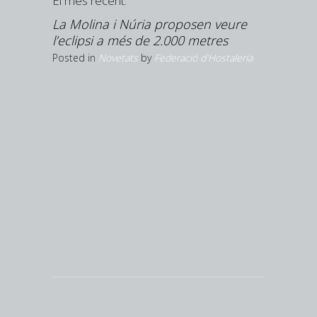
El més recent:
upliquen
La Molina i Núria proposen veure
’estiu
l’eclipsi a més de 2.000 metres
Hostaleria
Posted in
Novetats
by
Federació d'Hostaleria
Girona ar
és la pr
creix la 
Posted in
N
Federació d