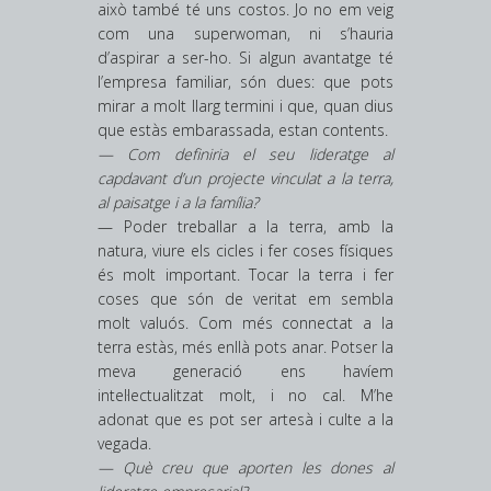
això també té uns costos. Jo no em veig
com una superwoman, ni s’hauria
d’aspirar a ser-ho. Si algun avantatge té
l’empresa familiar, són dues: que pots
mirar a molt llarg termini i que, quan dius
que estàs embarassada, estan contents.
— Com definiria el seu lideratge al
capdavant d’un projecte vinculat a la terra,
al paisatge i a la família?
— Poder treballar a la terra, amb la
natura, viure els cicles i fer coses físiques
és molt important. Tocar la terra i fer
coses que són de veritat em sembla
molt valuós. Com més connectat a la
terra estàs, més enllà pots anar. Potser la
meva generació ens havíem
intel·lectualitzat molt, i no cal. M’he
adonat que es pot ser artesà i culte a la
vegada.
— Què creu que aporten les dones al