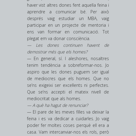
haver vist altres dones fent aquella feina i
aprendre a comunicar bé. Per això
després vaig estudiar un MBA, vaig
participar en un projecte de mentoria i
ens van formar en comunicació. Tot
plegat em va donar consciència.
— Les dones continuen havent de
demostrar més que els homes?
— En general, sí. I aleshores, nosaltres
tenim tendència a sobreformar-nos. Jo
aspiro que les dones puguem ser igual
de mediocres que els homes. Que no
se’ns exigeixi ser excel·lents ni perfectes.
Que se’ns accepti el mateix nivell de
mediocritat que als homes.
— A què ha hagut de renunciar?
— El pare de les meves filles va deixar la
feina i es va dedicar a cuidarles. Jo vaig
poder fer moltes coses perquè ell era a
casa. Vam intercanviar-nos els rols, però