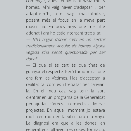
començar, a les reunions hi havia molts
homes. M’hi vaig haver d’adaptar i, per
adaptar-m’hi, em vaig masculinitzar,
posant més el focus en la meva part
masculina. Fa pocs anys que me n’he
adonat i ara ho estic intentant treballar.
— S’ha hagut d’obrir camí en un sector
tradicionalment vinculat als homes. Alguna
vegada s’ha sentit qüestionada per ser
dona?
— El que sí és cert és que t’has de
guanyar el respecte. Però tampoc cal que
ens fem les víctimes. Has d’acceptar la
realitat tal com és i treballar per canviar-
la. En el meu cas, vaig tenir la sort
d’entrar en un programa de la Generalitat
per ajudar càrrecs intermedis a liderar
projectes. En aquell moment jo estava
molt centrada en la viticultura i la vinya.
La diagnosi era que a les dones, en
general, ens faltaven tres coses: formació,