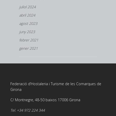
juliol 2024
abril 2024
agost 2023
juny 2023
febrer 2021
gener 2021
Federació d’Hostaleria i Turisme de les Comarques de
Girona
C/ Montnegre, 48-50 baixos 17006 Girona
Tel. +34 972 224 344