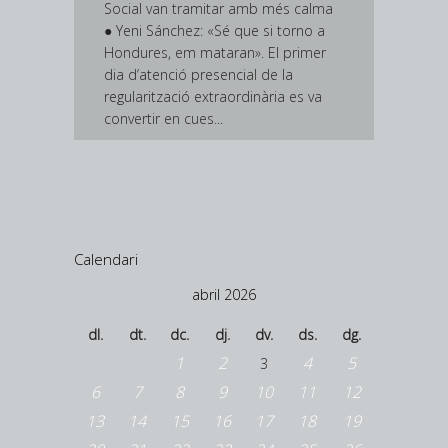
Social van tramitar amb més calma
● Yeni Sánchez: «Sé que si torno a
Hondures, em mataran». El primer
dia d’atenció presencial de la
regularització extraordinària es va
convertir en cues...
Calendari
abril 2026
dl.
dt.
dc.
dj.
dv.
ds.
dg.
1
2
4
5
3
6
7
8
9
10
11
12
13
14
15
16
17
18
19