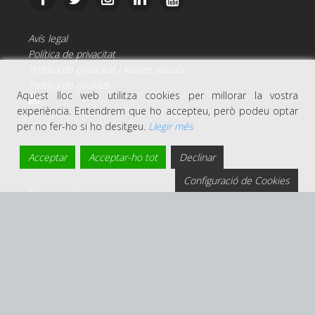
Avís legal
Política de privacitat
Política de privacitat i xarxes socials
Política de cookies
Aquest lloc web utilitza cookies per millorar la vostra
experiència. Entendrem que ho accepteu, però podeu optar
per no fer-ho si ho desitgeu.
Llegir més
Acceptar
Acceptar-ho tot
Declinar
Configuració de Cookies
Disseny web per:
Dinatur
Algunes imatges han estat cedides pel
Patronat de
Turisme Costa Brava Girona