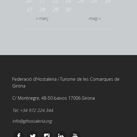
20
21
22
23
24
25
26
27
28
29
30
« març
maig »
Federació d’Hostaleria i Turisme de les Comarques de
Girona
C/ Montnegre, 48-50 baixos 17006 Girona
Tel. +34 972 224 344
info@gihostaleria.org