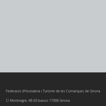
Federació d’Hostaleria i Turisme de les Comarques de Girona
C/ Montnegre, 48-50 baixos 17006 Girona