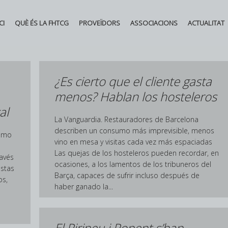
CI
QUÈ ÉS LA FHTCG
PROVEÏDORS
ASSOCIACIONS
ACTUALITAT
¿Es cierto que el cliente gasta
menos? Hablan los hosteleros
al
La Vanguardia. Restauradores de Barcelona
describen un consumo más imprevisible, menos
como
vino en mesa y visitas cada vez más espaciadas
Las quejas de los hosteleros pueden recordar, en
ravés
ocasiones, a los lamentos de los tribuneros del
estas
Barça, capaces de sufrir incluso después de
os,
haber ganado la...
El Pirineu i Ponent s’han