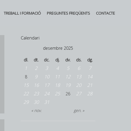
TREBALL I FORMACIÓ
PREGUNTES FREQÜENTS
CONTACTE
Calendari
desembre 2025
dl.
dt.
dc.
dj.
dv.
ds.
dg.
1
2
3
4
5
6
7
9
10
11
12
13
14
8
15
16
17
18
19
20
21
22
23
24
25
27
28
26
29
30
31
« nov.
gen. »