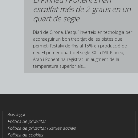
escalfat més de 2 graus en un
quart de segle
Diari de Girona. L’esquí inverteix en tecnologia per
aconseguir un bon trepitjat de les pistes que
permeti l’estalvi de fins al 15% en producció de
neu El primer quart del segle XXI a l’Alt Pirineu,
Aran i Ponent ha registrat un augment de la
temperatura superior als...
Avís legal
Política de privacitat
Política de privacitat i xarxes socials
Política de cookies