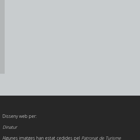
Disseny web per:
Dinatur
Algunes imatges han estat cedides pel
Patronat de Turisme